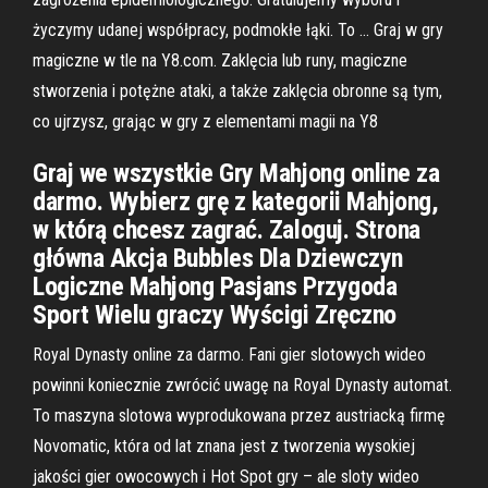
życzymy udanej współpracy, podmokłe łąki. To … Graj w gry
magiczne w tle na Y8.com. Zaklęcia lub runy, magiczne
stworzenia i potężne ataki, a także zaklęcia obronne są tym,
co ujrzysz, grając w gry z elementami magii na Y8
Graj we wszystkie Gry Mahjong online za
darmo. Wybierz grę z kategorii Mahjong,
w którą chcesz zagrać. Zaloguj. Strona
główna Akcja Bubbles Dla Dziewczyn
Logiczne Mahjong Pasjans Przygoda
Sport Wielu graczy Wyścigi Zręczno
Royal Dynasty online za darmo. Fani gier slotowych wideo
powinni koniecznie zwrócić uwagę na Royal Dynasty automat.
To maszyna slotowa wyprodukowana przez austriacką firmę
Novomatic, która od lat znana jest z tworzenia wysokiej
jakości gier owocowych i Hot Spot gry – ale sloty wideo