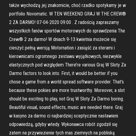
także wychodzą jej znakomicie, choć rzadko spotykamy je w
portfolio Novomatic. W TEN WEEKEND GRAJ W THE CREW®
2 ZA DARMO! 07-04-2020 09:00 . Z radością zapraszamy
wszystkich fanów sportów motorowych do sprawdzenia The
Crew® 2 za darmo! W dniach 9-13 kwietnia możecie się
cieszyć pełną wersją Motornation i zasiąść za sterami i
kierownicami ogromnego zestawu wyjątkowych, niezwykle
elastycznych pod względem There’re various Graj W Sloty Za
Darmo factors to look into. First, it would be better if you
chose a game from a world spread software provider. That’s
because these pokies are more trustworthy. Moreover, a slot
should be exciting to play, not Graj W Sloty Za Darmo boring.
Beautiful visual, sound effects, music are needed there. Graj
w kasyno za darmo ci najbardziej sceptycznie nastawieni
odpowiedzą, gdyby wtedy. Wykonawca robót zgodził się
zatem na przywiezienie tych mas ziemnych na pobliską