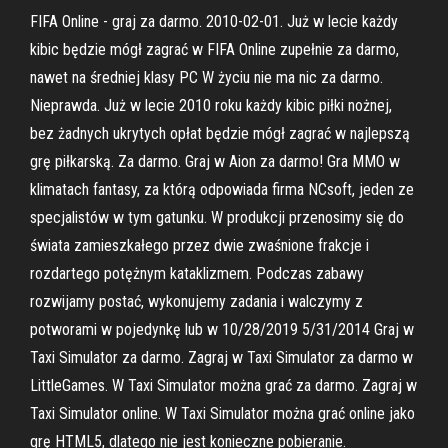
FIFA Online - graj za darmo. 2010-02-01. Już w lecie każdy
kibic będzie mógł zagrać w FIFA Online zupełnie za darmo,
nawet na średniej klasy PC W życiu nie ma nic za darmo.
Nieprawda. Już w lecie 2010 roku każdy kibic piłki nożnej,
bez żadnych ukrytych opłat będzie mógł zagrać w najlepszą
grę piłkarską. Za darmo. Graj w Aion za darmo! Gra MMO w
klimatach fantasy, za którą odpowiada firma NCsoft, jeden ze
specjalistów w tym gatunku. W produkcji przenosimy się do
świata zamieszkałego przez dwie zwaśnione frakcje i
rozdartego potężnym kataklizmem. Podczas zabawy
rozwijamy postać, wykonujemy zadania i walczymy z
potworami w pojedynkę lub w 10/28/2019 5/31/2014 Graj w
Taxi Simulator za darmo. Zagraj w Taxi Simulator za darmo w
LittleGames. W Taxi Simulator można grać za darmo. Zagraj w
Taxi Simulator online. W Taxi Simulator można grać online jako
grę HTML5, dlatego nie jest konieczne pobieranie.