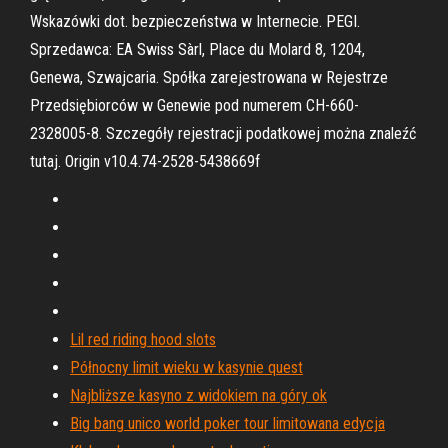
Wskazówki dot. bezpieczeństwa w Internecie. PEGI.
Sprzedawca: EA Swiss Sàrl, Place du Molard 8, 1204,
Genewa, Szwajcaria. Spółka zarejestrowana w Rejestrze
Przedsiębiorców w Genewie pod numerem CH-660-
2328005-8. Szczegóły rejestracji podatkowej można znaleźć
tutaj. Origin v10.4.74-2528-5438669f
Lil red riding hood slots
Północny limit wieku w kasynie quest
Najbliższe kasyno z widokiem na góry ok
Big bang unico world poker tour limitowana edycja