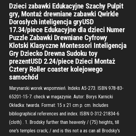
Dzieci zabawki Edukacyjne Szachy Pulpit
gry, Montaż drewniane zabawki Qwirkle
Dorosłych inteligencja gryUSD
17.34/piece Edukacyjne dla dzieci Numer
Puzzle Zabawki Drewniane Cyfrowy
Klotski Klasyczne Montessori Inteligencja
Gry Dziecko Drewna Sudoku toy
prezentUSD 2.24/piece Dzieci Montaż
Cztery Roller coaster kolejowego
samochód
Marynarski worek wspomnień. Indeks A5-273. ISBN 978-83-
65201-15-7. check w magazynie. Autor: Borys Karnicki
Okładka: twarda. Format: 15 x 21 cm p. cm. Includes
bibliographical references and index. ISBN 0-312-21834-6
(cloth) . 1. Brodsky further than heavenly / (75) heights, till
one's temples crack; / and is this not a as can all Brodsky's