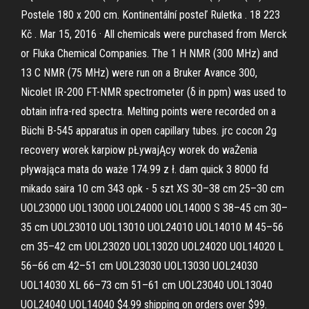
Postele 180 x 200 cm. Kontinentální posteľ Ruletka . 18 223
Kč . Mar 15, 2016 · All chemicals were purchased from Merck
or Fluka Chemical Companies. The 1 H NMR (300 MHz) and
13 C NMR (75 MHz) were run on a Bruker Avance 300,
Nicolet IR-200 FT-NMR spectrometer (δ in ppm) was used to
obtain infra-red spectra. Melting points were recorded on a
Büchi B-545 apparatus in open capillary tubes. jrc cocon 2g
recovery worek karpiow pŁywajĄcy worek do waŻenia
pływająca mata do waże 174.99 z ł. dam quick 3 8000 fd
mikado saira 10 cm 343 opk - 5 szt XS 30–38 cm 25–30 cm
UOL23000 UOL13000 UOL24000 UOL14000 S 38–45 cm 30–
35 cm UOL23010 UOL13010 UOL24010 UOL14010 M 45–56
cm 35–42 cm UOL23020 UOL13020 UOL24020 UOL14020 L
56–66 cm 42–51 cm UOL23030 UOL13030 UOL24030
UOL14030 XL 66–73 cm 51–61 cm UOL23040 UOL13040
UOL24040 UOL14040 $4.99 shipping on orders over $99.