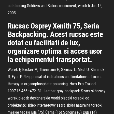
outstanding Soldiers and Sailors monument, which h Jan 15,
2003
Rucsac Osprey Xenith 75, Seria
Backpacking. Acest rucsac este
dotat cu facilitati de lux,
organizare optima si acces usor
la echipamentul transportat.
Worek F, Backer M, Thiermann H, Szinicz L, Mast U, Klimmek
R, Eyer P. Reappraisal of indications and limitations of oxime
therapy in organophosphate poisoning. Hum Exp Toxicol
1997;16:466–472. 31. Leather gray backpack Szary skórzany
worek plecak designerskie worki plecaki torebki od
projektantki sklep internetowy szara skóra naturalna torebki
męskie teczki Bílá (75) Černá (16) Sonoma (6) Dub (14)