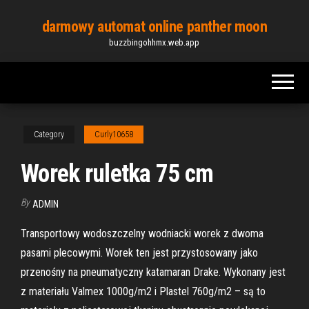
Skip
darmowy automat online panther moon
to
buzzbingohhmx.web.app
the
content
Category
Curly10658
Worek ruletka 75 cm
By
ADMIN
Transportowy wodoszczelny wodniacki worek z dwoma
pasami plecowymi. Worek ten jest przystosowany jako
przenośny na pneumatyczny katamaran Drake. Wykonany jest
z materiału Valmex 1000g/m2 i Plastel 760g/m2 – są to