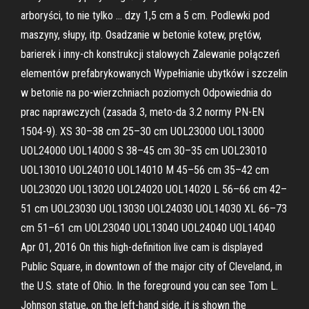
arboryści, to nie tylko … dzy 1,5 cm a 5 cm. Podlewki pod
maszyny, słupy, itp. Osadzanie w betonie kotew, prętów,
barierek i inny-ch konstrukcji stalowych Zalewanie połączeń
elementów prefabrykowanych Wypełnianie ubytków i szczelin
w betonie na po-wierzchniach poziomych Odpowiednia do
prac naprawczych (zasada 3, meto-da 3.2 normy PN-EN
1504-9). XS 30–38 cm 25–30 cm UOL23000 UOL13000
UOL24000 UOL14000 S 38–45 cm 30–35 cm UOL23010
UOL13010 UOL24010 UOL14010 M 45–56 cm 35–42 cm
UOL23020 UOL13020 UOL24020 UOL14020 L 56–66 cm 42–
51 cm UOL23030 UOL13030 UOL24030 UOL14030 XL 66–73
cm 51–61 cm UOL23040 UOL13040 UOL24040 UOL14040
Apr 01, 2016 On this high-definition live cam is displayed
Public Square, in downtown of the major city of Cleveland, in
the U.S. state of Ohio. In the foreground you can see Tom L.
Johnson statue, on the left-hand side, it is shown the