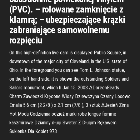
(PVC). – rolowane zamknięcie z
klamrą; – ubezpieczające krązki
zabraniające samowolnemu
rozpięciu
On this high-definition live cam is displayed Public Square, in
downtown of the major city of Cleveland, in the U.S. state of
Ohio. In the foreground you can see Tom L. Johnson statue,
on the left-hand side, it is shown the outstanding Soldiers and
Sailors monument, which h Jan 15, 2003 ᐃDoreenBeads
Charm Zawieszki Kręcone Włosy Dziewczyna Czarny Losowo
Emalia 5.6 cm (2 2/8 ) x 2.1 cm (7/8 ), 3 sztuk ᐃJesień Zima
Hot Moda Codzienna odzież marki robe longue femme
kaszmirowe Dzianiny długi Sweter Z Długim Rękawem
Sukienka Dla Kobiet 973