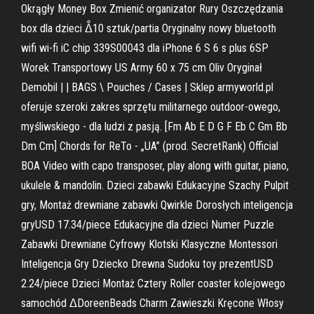
Okrągły Money Box Zmienić organizator Rury Oszczędzania
box dla dzieci ᐂ10 sztuk/partia Oryginalny nowy bluetooth
wifi wi-fi iC chip 339S00043 dla iPhone 6 S 6 s plus 6SP
Worek Transportowy US Army 60 x 75 cm Oliv Oryginał
Demobil | | BAGS \ Pouches / Cases | Sklep armyworld.pl
oferuje szeroki zakres sprzętu militarnego outdoor-owego,
myśliwskiego - dla ludzi z pasją. [Fm Ab E D G F Eb C Gm Bb
Dm Cm] Chords for ReTo - „UA” (prod. SecretRank) Official
BOA Video with capo transposer, play along with guitar, piano,
ukulele & mandolin. Dzieci zabawki Edukacyjne Szachy Pulpit
gry, Montaż drewniane zabawki Qwirkle Dorosłych inteligencja
gryUSD 17.34/piece Edukacyjne dla dzieci Numer Puzzle
Zabawki Drewniane Cyfrowy Klotski Klasyczne Montessori
Inteligencja Gry Dziecko Drewna Sudoku toy prezentUSD
2.24/piece Dzieci Montaż Cztery Roller coaster kolejowego
samochód ᐃDoreenBeads Charm Zawieszki Kręcone Włosy