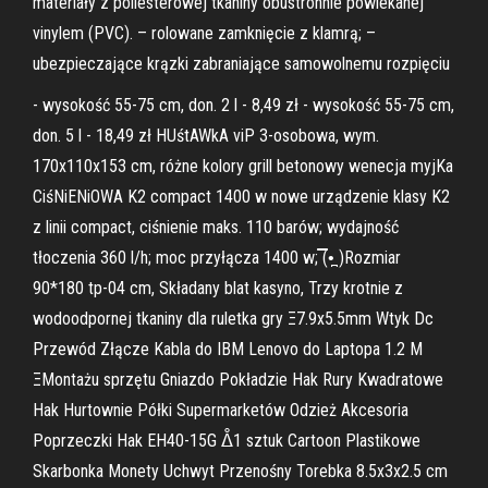
materiały z poliesterowej tkaniny obustronnie powlekanej
vinylem (PVC). – rolowane zamknięcie z klamrą; –
ubezpieczające krązki zabraniające samowolnemu rozpięciu
- wysokość 55-75 cm, don. 2 l - 8,49 zł - wysokość 55-75 cm,
don. 5 l - 18,49 zł HUśtAWkA viP 3-osobowa, wym.
170x110x153 cm, różne kolory grill betonowy wenecja myjKa
CiśNiENiOWA K2 compact 1400 w nowe urządzenie klasy K2
z linii compact, ciśnienie maks. 110 barów; wydajność
tłoczenia 360 l/h; moc przyłącza 1400 w; ̿̿̿(•̪ )Rozmiar
90*180 tp-04 cm, Składany blat kasyno, Trzy krotnie z
wodoodpornej tkaniny dla ruletka gry Ξ7.9x5.5mm Wtyk Dc
Przewód Złącze Kabla do IBM Lenovo do Laptopa 1.2 M
ΞMontażu sprzętu Gniazdo Pokładzie Hak Rury Kwadratowe
Hak Hurtownie Półki Supermarketów Odzież Akcesoria
Poprzeczki Hak EH40-15G ᐂ1 sztuk Cartoon Plastikowe
Skarbonka Monety Uchwyt Przenośny Torebka 8.5x3x2.5 cm