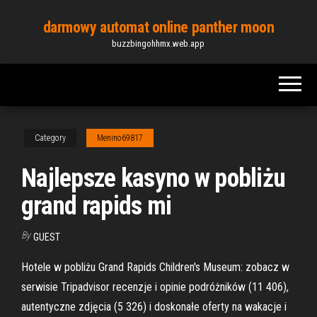
Skip
darmowy automat online panther moon
to
buzzbingohhmx.web.app
the
content
Category
Menino69817
Najlepsze kasyno w pobliżu
grand rapids mi
By
GUEST
Hotele w pobliżu Grand Rapids Children's Museum: zobacz w
serwisie Tripadvisor recenzje i opinie podróżników (11 406),
autentyczne zdjęcia (5 326) i doskonałe oferty na wakacje i