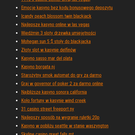
Emocje kasyno bez kodu bonusowego depozytu
Icandy peach blossom twin blackjack
Najlepsze kasyno online w las vegas
Wiedźmin 3 sloty drzewka umiejętności
Mohegan sun 5 $ stoły do ​​blackjacka
Złoty slot w kasynie delfinów
Kasyno sasso mar del plata
Kasyno borgata nj
Starożytny smok automat do gry za darmo
Graj w governor of poker 2 za darmo online
Najbliższe kasyno sonora california
Koło fortuny w kasynie wind creek
31 casino street freeport ny
Najlepszy sposób na wygranie ruletki 20p
Kasyno w pobliżu seattle w stanie waszyngton
Skyline casino great falls mt.