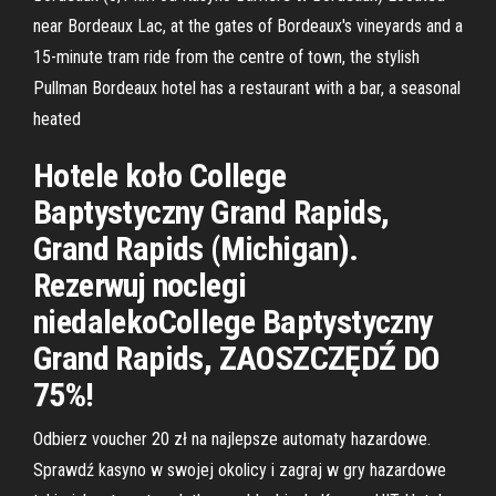
near Bordeaux Lac, at the gates of Bordeaux's vineyards and a
15-minute tram ride from the centre of town, the stylish
Pullman Bordeaux hotel has a restaurant with a bar, a seasonal
heated
Hotele koło College
Baptystyczny Grand Rapids,
Grand Rapids (Michigan).
Rezerwuj noclegi
niedalekoCollege Baptystyczny
Grand Rapids, ZAOSZCZĘDŹ DO
75%!
Odbierz voucher 20 zł na najlepsze automaty hazardowe.
Sprawdź kasyno w swojej okolicy i zagraj w gry hazardowe