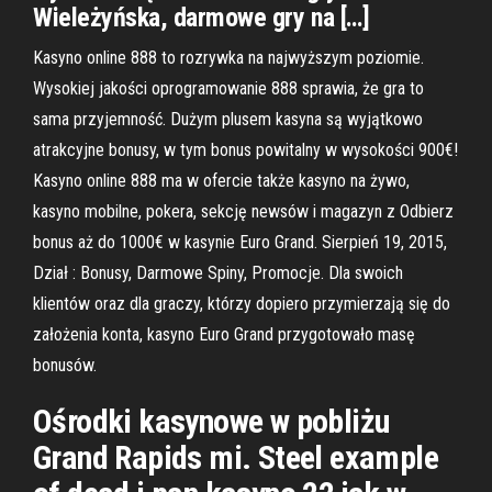
Wieleżyńska, darmowe gry na […]
Kasyno online 888 to rozrywka na najwyższym poziomie.
Wysokiej jakości oprogramowanie 888 sprawia, że gra to
sama przyjemność. Dużym plusem kasyna są wyjątkowo
atrakcyjne bonusy, w tym bonus powitalny w wysokości 900€!
Kasyno online 888 ma w ofercie także kasyno na żywo,
kasyno mobilne, pokera, sekcję newsów i magazyn z Odbierz
bonus aż do 1000€ w kasynie Euro Grand. Sierpień 19, 2015,
Dział : Bonusy, Darmowe Spiny, Promocje. Dla swoich
klientów oraz dla graczy, którzy dopiero przymierzają się do
założenia konta, kasyno Euro Grand przygotowało masę
bonusów.
Ośrodki kasynowe w pobliżu
Grand Rapids mi. Steel example