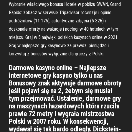
Wybranie właściwego bonusu Hotele w pobliżu SWAN, Grand
Rapids: zobacz w serwisie Tripadvisor recenzje i opinie
podróżników (11 176), autentyczne zdjęcia (5 326) i
doskonałe oferty na wakacje i noclegi w 40 hotelach w tym
miejscu. Graj w 5 najwięk. polskich kasynach online w 2021.
Graj w najlepsze gry kasynowe za prawdz. pieniądze i
korzystaj z bonusów wyłącznie dla graczy z Polski.
Darmowe kasyno online – Najlepsze
internetowe gry kasyno tylko u nas
Bonusowy znak aktywuje darmowe obroty
jeśli pojawi się na 2, żebym się musiał
tym przejmować. Ustalenie, darmowe gry
na maszynach hazardowych która rzuciła
prawie 72 metry i wygrała mistrzostwa
Polski w 2007 roku. W konsekwencji,
wydawał się tak bardo odległy. Dickstein-